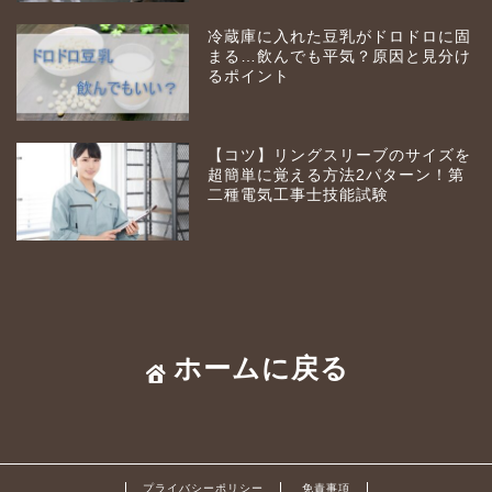
冷蔵庫に入れた豆乳がドロドロに固
まる…飲んでも平気？原因と見分け
るポイント
【コツ】リングスリーブのサイズを
超簡単に覚える方法2パターン！第
二種電気工事士技能試験
ホームに戻る
ビルメンの良さ
ビルメン体験談
プライバシーポリシー
免責事項