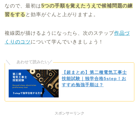
なので、最初は
5つの手順を覚えたうえで候補問題の練
習をする
と効率がぐんと上がりますよ。
複線図が描けるようになったら、次のステップ
作品づ
くりのコツ
について学んでいきましょう！
【超まとめ】第二種電気工事士
技能試験｜独学合格5step！お
すすめ勉強手順は？
スポンサーリンク