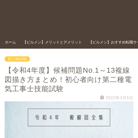
ホーム
【ビルメン】メリットとデメリット
【ビルメン】おすすめ転職サ
電工2種(技能)
【令和4年度】候補問題No.1～13複線
図描き方まとめ！初心者向け第二種電
気工事士技能試験
2022年3月5日