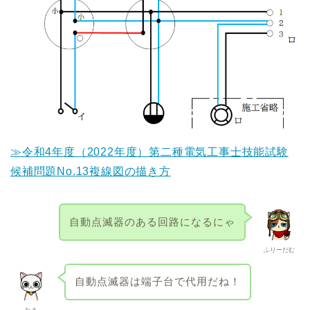
≫令和4年度（2022年度）第二種電気工事士技能試験
候補問題No.13複線図の描き方
自動点滅器のある回路になるにゃ
ふりーだむ
自動点滅器は端子台で代用だね！
たま