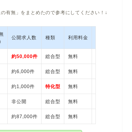
人の有無」をまとめたので参考にしてください！↓
無
公開求人数
種類
利用料金
公式サイト
）
約50,000件
総合型
無料
https://next.ri
約6,000件
総合型
無料
https://employ
約1,000件
特化型
無料
https://www.bi
非公開
総合型
無料
https://miidas.j
約87,000件
総合型
無料
https://www.biz