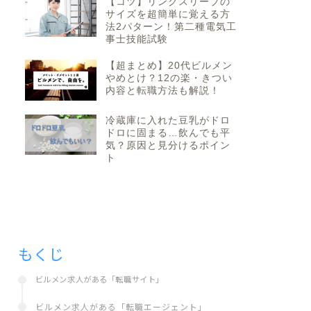
【コツ】リングスリーブの
サイズを超簡単に覚える方
法2パターン！第二種電気工
事士技能試験
【超まとめ】20代ビルメン
やめとけ？12の楽・きつい
内容と転職方法も解説！
冷蔵庫に入れた豆乳がドロ
kunabi.com/
ドロに固まる…飲んでも平
気？原因と見分けるポイン
ト
ment.en-japan.com/
rumen-navi.com/
p/
もくじ
reach.co.jp/
ビルメン求人がある「転職サイト」
ビルメン求人がある「転職エージェント」