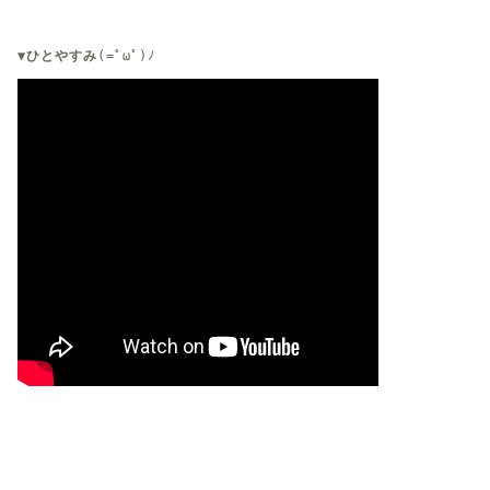
▼ひとやすみ
(=ﾟωﾟ)ﾉ