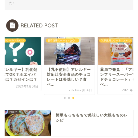
た！
RELATED POST
使用のケーキ・おやつ
乳不使用のケーキ・おやつ
乳不使用のケーキ・おやつ
乳アレルギー】乳化剤
【乳不使用】アレルギー
薬局で発見！「アレ
食べてOK？ホエイパ
対応辻安全食品のチョコ
ンフリースーパーマ
ダーは？カゼインは？
レートは美味しい？食
ドチョコレート」を
べ...
べ...
2021年1月31日
2021年2月14日
2021年2
簡単もっちもちで美味しい大根もちのレ
シピ