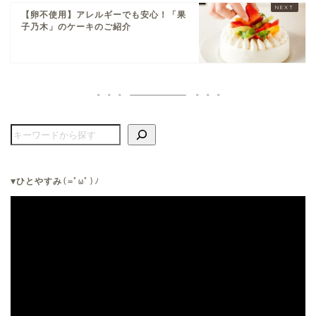
【卵不使用】アレルギーでも安心！「果
子乃木」のケーキのご紹介
▼ひとやすみ
(=ﾟωﾟ)ﾉ