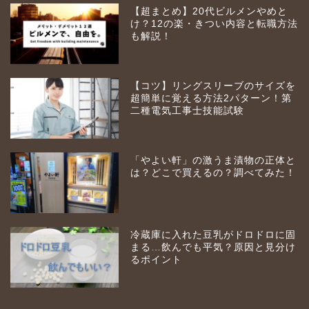
【超まとめ】20代ビルメンやめと
け？12の楽・きつい内容と転職方法
も解説！
【コツ】リングスリーブのサイズを
超簡単に覚える方法2パターン！第
二種電気工事士技能試験
「やよい軒」の激うま漬物の正体と
は？どこで買えるの？調べてみた！
冷蔵庫に入れた豆乳がドロドロに固
まる…飲んでも平気？原因と見分け
るポイント