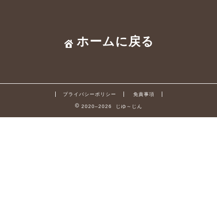
ホームに戻る
プライバシーポリシー
免責事項
2020–2026 じゆ～じん
ビルメンの良さ
ビルメン体験談
電工(技)独学