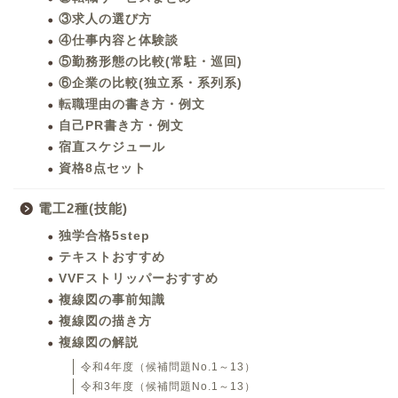
③求人の選び方
④仕事内容と体験談
⑤勤務形態の比較(常駐・巡回)
⑥企業の比較(独立系・系列系)
転職理由の書き方・例文
自己PR書き方・例文
宿直スケジュール
資格8点セット
電工2種(技能)
独学合格5step
テキストおすすめ
VVFストリッパーおすすめ
複線図の事前知識
複線図の描き方
複線図の解説
令和4年度（候補問題No.1～13）
令和3年度（候補問題No.1～13）