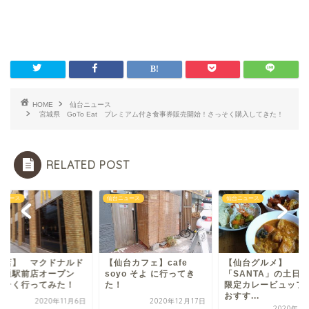
HOME
仙台ニュース
宮城県 GoTo Eat プレミアム付き食事券販売開始！さっそく購入してきた！
RELATED POST
ニュース
仙台ニュース
仙台ニュース
新店】 マクドナルド
【仙台カフェ】cafe
【仙台グルメ】
瀬通駅前店オープン
soyo そよ に行ってき
「SANTA」の土日
っそく行ってみた！
た！
限定カレービュッフ
おすす...
2020年11月6日
2020年12月17日
2020年1