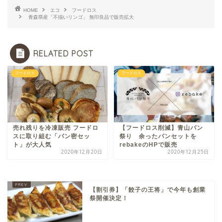
HOME
エコ
フードロス
青森県産「不揃いリンゴ」 無印良品で販売拡大
RELATED POST
フードロス
フードロス
売れ残りを冷凍販売 フードロ
【フードロス削減】青山パン
スに取り組む「パン密セッ
祭り 余ったパンセットを
ト」が大人気
rebakeのHPで販売
2020年12月20日
2020年12月25日
【割引券】「餃子の王将」で今年も創業
祭開催決定！