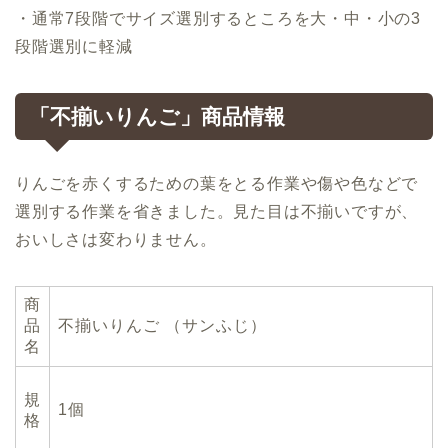
・通常
7
段階でサイズ選別するところを大・中・小の
3
段階選別に軽減
「不揃いりんご」商品情報
りんごを赤くするための葉をとる作業や傷や色などで
選別する作業を省きました。見た目は不揃いですが、
おいしさは変わりません。
商
品
不揃いりんご （サンふじ）
名
規
1個
格