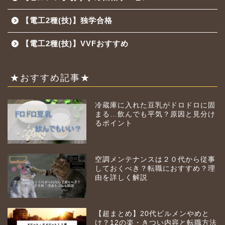
【電工2種(技)】独学合格
【電工2種(技)】VVFおすすめ
★おすすめ記事★
冷蔵庫に入れた豆乳がドロドロに固
まる…飲んでも平気？原因と見分け
るポイント
空調メンテナンスは２０代から従事
しておくべき？転職におすすめ？理
由を詳しく解説
【超まとめ】20代ビルメンやめと
け？12の楽・きつい内容と転職方法