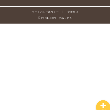
プライバシーポリシー
免責事項
2020–2026 じゆ～じん
ビルメンの良さ
ビルメン体験談
電工(技)独学
電工(技)VVF