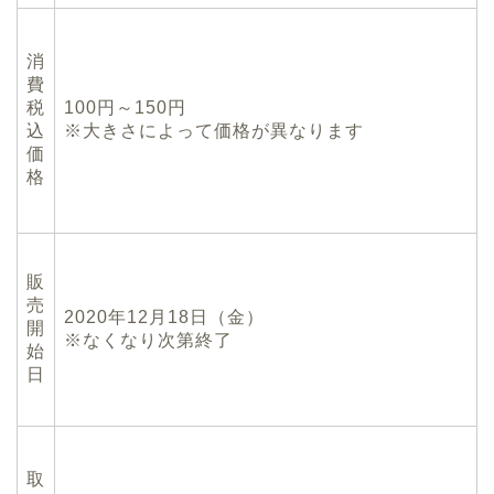
消
費
税
100円～
150
円
込
※大きさによって価格が異なります
価
格
販
売
2020年
12
月
18
日（金）
開
※なくなり次第終了
始
日
取