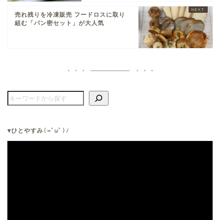
売れ残りを冷凍販売 フードロスに取り
組む「パン密セット」が大人気
▼ひとやすみ
(=ﾟωﾟ)ﾉ