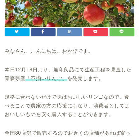
みなさん、こんにちは。おかぴです。
本日
12
月
18
日より、無印良品にて生産工程を見直した
青森県産
「不揃いりんご」
を発売します。
規格に合わないだけで味はおいしいリンゴなので、食
べることで農家の方の応援にもなり、消費者としては
おいしいものを安く購入することができます。
全国
80
店舗で販売するのでお近くの店舗があれば寄っ