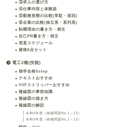
③求人の選び方
④仕事内容と体験談
⑤勤務形態の比較(常駐・巡回)
⑥企業の比較(独立系・系列系)
転職理由の書き方・例文
自己PR書き方・例文
宿直スケジュール
資格8点セット
電工2種(技能)
独学合格5step
テキストおすすめ
VVFストリッパーおすすめ
複線図の事前知識
複線図の描き方
複線図の解説
令和4年度（候補問題No.1～13）
令和3年度（候補問題No.1～13）