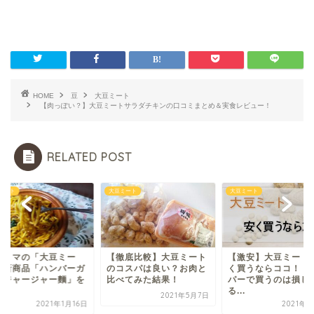
HOME
豆
大豆ミート
【肉っぽい？】大豆ミートサラダチキンの口コミまとめ＆実食レビュー！
RELATED POST
ミート
大豆ミート
大豆ミート
ァミマの「大豆ミー
【徹底比較】大豆ミート
【激安】大豆ミート
」新商品「ハンバーガ
のコスパは良い？お肉と
く買うならココ！｜
＆ジャージャー麵」を
比べてみた結果！
パーで買うのは損し
.
る...
2021年5月7日
2021年1月16日
2021年6