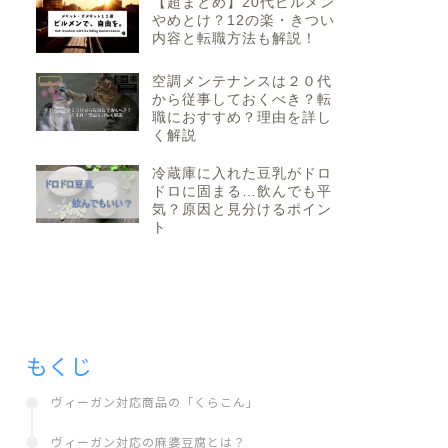
【超まとめ】20代ビルメン
やめとけ？12の楽・きつい
内容と転職方法も解説！
空調メンテナンスは２０代
から従事しておくべき？転
職におすすめ？理由を詳し
く解説
冷蔵庫に入れた豆乳がドロ
ドロに固まる…飲んでも平
気？原因と見分けるポイン
ト
もくじ
ヴィーガン対応商品の「くらこん」
ヴィーガン対応の麻婆豆腐とは？