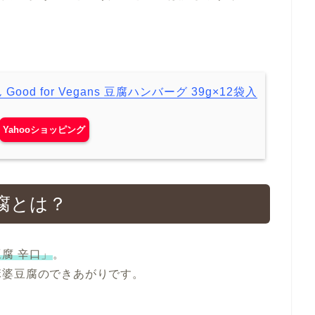
ood for Vegans 豆腐ハンバーグ 39g×12袋入
Yahooショッピング
腐とは？
腐 辛口」
。
麻婆豆腐のできあがりです。