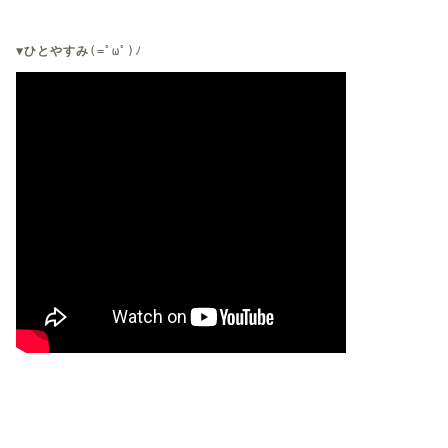
▼ひとやすみ
(=ﾟωﾟ)ﾉ