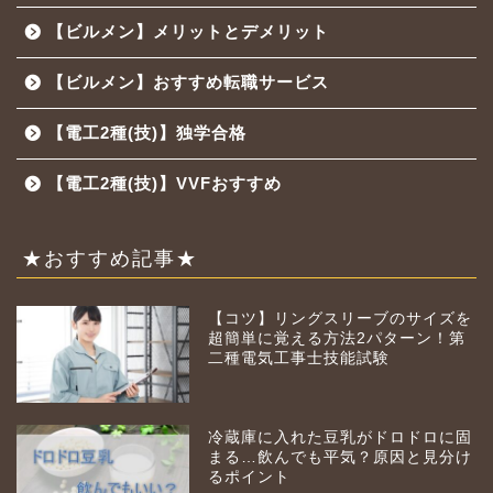
【ビルメン】メリットとデメリット
【ビルメン】おすすめ転職サービス
【電工2種(技)】独学合格
【電工2種(技)】VVFおすすめ
★おすすめ記事★
【コツ】リングスリーブのサイズを
超簡単に覚える方法2パターン！第
二種電気工事士技能試験
冷蔵庫に入れた豆乳がドロドロに固
まる…飲んでも平気？原因と見分け
るポイント