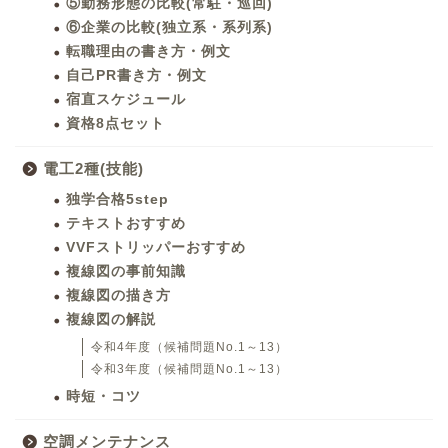
⑤勤務形態の比較(常駐・巡回)
⑥企業の比較(独立系・系列系)
転職理由の書き方・例文
自己PR書き方・例文
宿直スケジュール
資格8点セット
電工2種(技能)
独学合格5step
テキストおすすめ
VVFストリッパーおすすめ
複線図の事前知識
複線図の描き方
複線図の解説
令和4年度（候補問題No.1～13）
令和3年度（候補問題No.1～13）
時短・コツ
空調メンテナンス