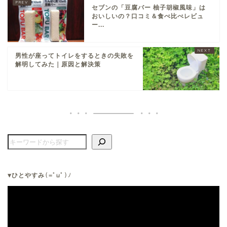
セブンの「豆腐バー 柚子胡椒風味」は
おいしいの？口コミ＆食べ比べレビュ
ー...
男性が座ってトイレをするときの失敗を
解明してみた｜原因と解決策
▼ひとやすみ
(=ﾟωﾟ)ﾉ