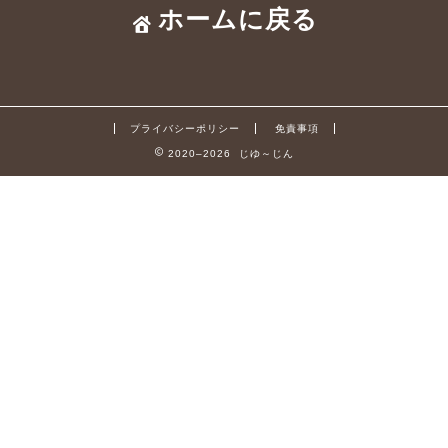
ホームに戻る
プライバシーポリシー
免責事項
2020–2026 じゆ～じん
ビルメンの良さ
ビルメン体験談
電工(技)独学
電工(技)VVF